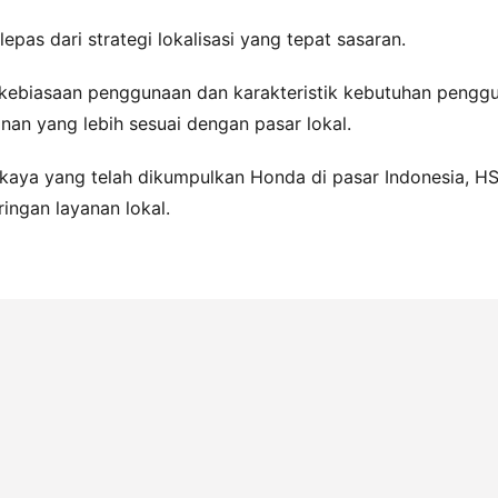
epas dari strategi lokalisasi yang tepat sasaran.
ebiasaan penggunaan dan karakteristik kebutuhan penggu
nan yang lebih sesuai dengan pasar lokal.
kaya yang telah dikumpulkan Honda di pasar Indonesia, HS
ingan layanan lokal.