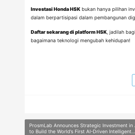
Investasi Honda HSK
 bukan hanya pilihan in
dalam berpartisipasi dalam pembangunan digit
Daftar sekarang di platform HSK
, jadilah b
bagaimana teknologi mengubah kehidupan!
ProsmLab Announces Strategic Investment in
to Build the World’s First AI-Driven Intelligent