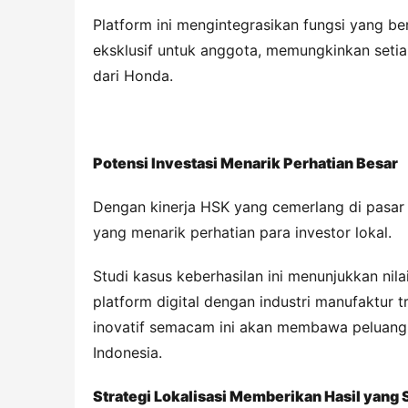
Platform ini mengintegrasikan fungsi yang b
eksklusif untuk anggota, memungkinkan setia
dari Honda.
Potensi Investasi Menarik Perhatian Besar
Dengan kinerja HSK yang cemerlang di pasar I
yang menarik perhatian para investor lokal.
Studi kasus keberhasilan ini menunjukkan nila
platform digital dengan industri manufaktur 
inovatif semacam ini akan membawa peluang 
Indonesia.
Strategi Lokalisasi Memberikan Hasil yang 