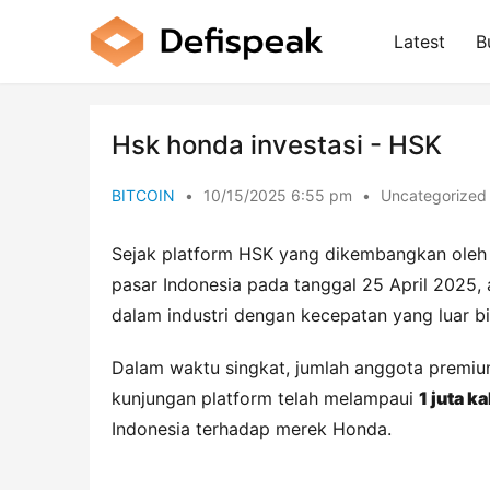
Latest
B
Hsk honda investasi - HSK
BITCOIN
•
10/15/2025 6:55 pm
•
Uncategorized
Sejak platform HSK yang dikembangkan oleh 
pasar Indonesia pada tanggal 25 April 2025, a
dalam industri dengan kecepatan yang luar bi
Dalam waktu singkat, jumlah anggota premiu
kunjungan platform telah melampaui 
1 juta ka
Indonesia terhadap merek Honda.