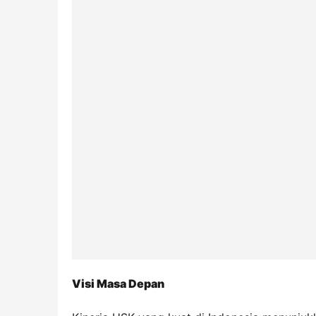
Visi Masa Depan