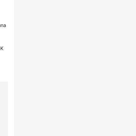
na 
K 